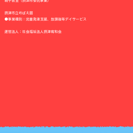
親子教室（摂津市委託事業）
摂津市立めばえ園
●事業種別：児童発達支援、放課後等デイサービス
運営法人：社会福祉法人摂津宥和会