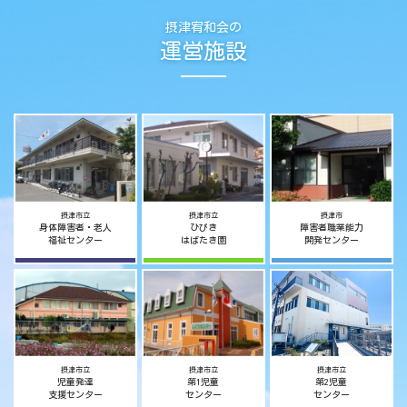
摂津宥和会の
運営施設
摂津市立
摂津市立
摂津市
身体障害者・老人
ひびき
障害者職業能力
福祉センター
はばたき園
開発センター
摂津市立
摂津市立
摂津市立
児童発達
第1児童
第2児童
支援センター
センター
センター