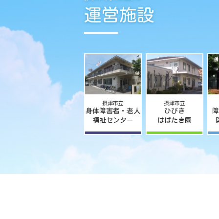
運営施設
摂津市立
摂津市立
身体障害者・老人
ひびき
障
福祉センター
はばたき園