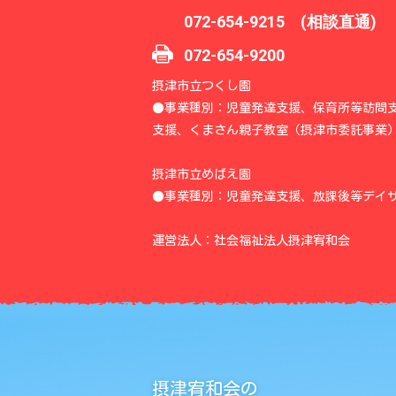
072-654-9215 (相談直通)
072-654-9200
摂津市立つくし園
●事業種別：児童発達支援、保育所等訪問
支援、くまさん親子教室（摂津市委託事業
摂津市立めばえ園
●事業種別：児童発達支援、放課後等デイ
運営法人：社会福祉法人摂津宥和会
摂津宥和会の