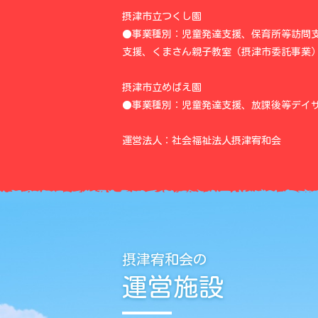
摂津市立つくし園
●事業種別：児童発達支援、保育所等訪問
支援、くまさん親子教室（摂津市委託事業
摂津市立めばえ園
●事業種別：児童発達支援、放課後等デイ
運営法人：社会福祉法人摂津宥和会
摂津宥和会の
運営施設