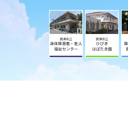
摂津市立
摂津市立
身体障害者・老人
ひびき
障
福祉センター
はばたき園