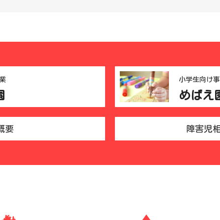
業
小学生向け事
園
めばえ
概要
障害児